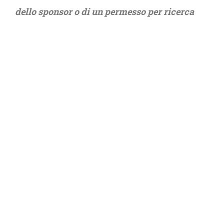
dello sponsor o di un permesso per ricerca
lavoro
, e un meccanismo di emersione su
base individuale – sempre accessibile, senza
bisogno di sanatorie – che dia la possibilità a
chi rimane senza documenti di mettersi in
regola a fronte della disponibilità di un
contratto di lavoro o di un effettivo
radicamento nel territorio
”.
Scarica il dossier