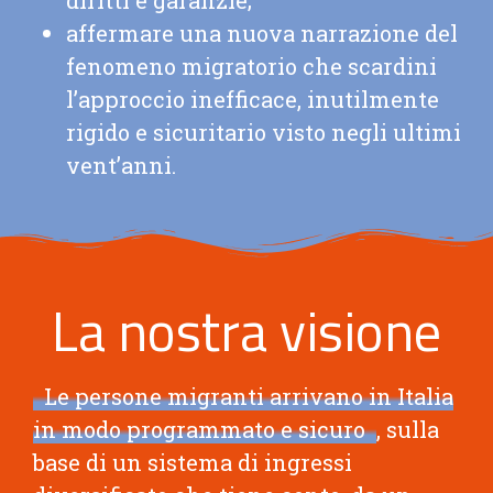
affermare una nuova narrazione del
fenomeno migratorio che scardini
l’approccio inefficace, inutilmente
rigido e sicuritario visto negli ultimi
vent’anni.
La nostra visione
Le persone migranti arrivano in Italia
in modo programmato e sicuro
, sulla
base di un sistema di ingressi