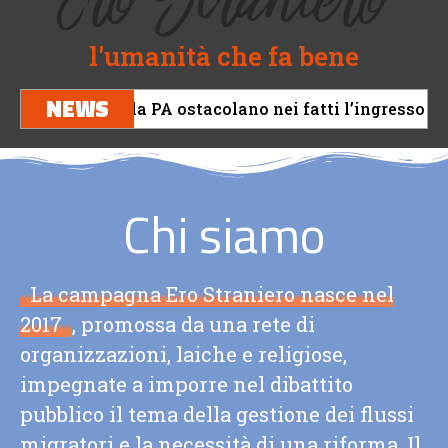
Ero Straniero
l'umanità che fa bene
NEWS
li uffici della PA ostacolano nei fatti l’ingresso regola
Chi siamo
La campagna Ero Straniero nasce nel
2017
, promossa da una rete di
organizzazioni, laiche e religiose,
impegnate a imporre nel dibattito
pubblico il tema della gestione dei flussi
migratori e la necessità di una riforma. Il