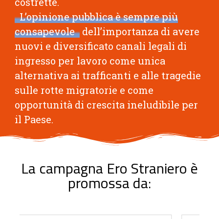
costrette.
L’opinione pubblica è sempre più
consapevole
dell’importanza di avere
nuovi e diversificato canali legali di
ingresso per lavoro come unica
alternativa ai trafficanti e alle tragedie
sulle rotte migratorie e come
opportunità di crescita ineludibile per
il Paese.
La campagna Ero Straniero è
promossa da: