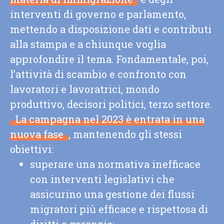
×
interventi di governo e parlamento,
mettendo a disposizione dati e contributi
Benvenuto su
alla stampa e a chiunque voglia
Ero Straniero
approfondire il tema. Fondamentale, poi,
l’attività di scambio e confronto con
Leggi il nostro ultimo rapporto sul
lavoratori e lavoratrici, mondo
decreto flussi:
produttivo, decisori politici, terzo settore.
La campagna nel 2023 è entrata in una
DOSSIER FLUSSI 2026
nuova fase
, mantenendo gli stessi
obiettivi:
FOCUS TERRITORI
superare una normativa inefficace
con interventi legislativi che
assicurino una gestione dei flussi
migratori più efficace e rispettosa di
diritti e garanzie;