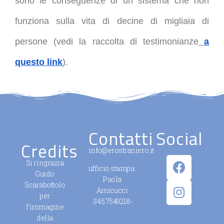
sono le conseguenze di un sistema che non
funziona sulla vita di decine di migliaia di
persone (vedi la raccolta di testimonianze
a
questo link
).
Contatti
Social
Credits
info@erostraniero.it
Si ringrazia
ufficio stampa:
Guido
Paola
Scarabottolo
Amicucci
per
-345 7549218-
l’immagine
della