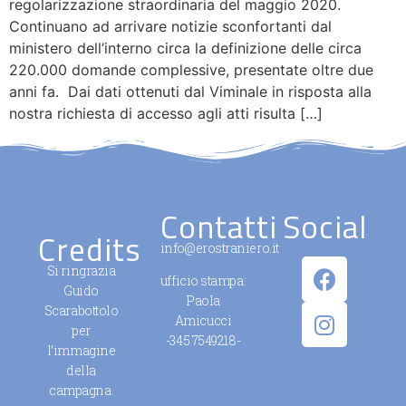
regolarizzazione straordinaria del maggio 2020.
Continuano ad arrivare notizie sconfortanti dal
ministero dell’interno circa la definizione delle circa
220.000 domande complessive, presentate oltre due
anni fa. Dai dati ottenuti dal Viminale in risposta alla
nostra richiesta di accesso agli atti risulta […]
Contatti
Social
Credits
info@erostraniero.it
Si ringrazia
ufficio stampa:
Guido
Paola
Scarabottolo
Amicucci
per
-345 7549218-
l’immagine
della
campagna.