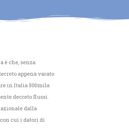
va è che, senza
l decreto appena varato
are in Italia 500mila
ente decreto flussi.
nazionale dalla
on cui i datori di