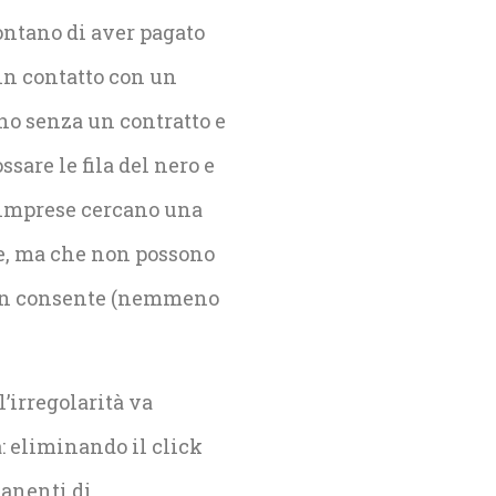
contano di aver pagato
in contatto con un
vano senza un contratto e
sare le fila del nero e
e imprese cercano una
ze, ma che non possono
 non consente (nemmeno
’irregolarità va
: eliminando il click
manenti di