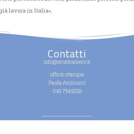
ià lavora in Italia».
Contatti
info@erostraniero.it
ufficio stampa:
Paola Amicucci
-345 7549218-
POWERED BY
METILPARABEN