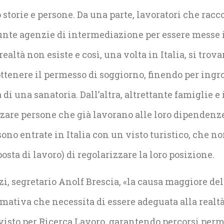
o storie e persone. Da una parte, lavoratori che rac
sunte agenzie di intermediazione per essere messe 
realtà non esiste e così, una volta in Italia, si tro
ottenere il permesso di soggiorno, finendo per ingros
 di una sanatoria. Dall’altra, altrettante famiglie 
zzare persone che già lavorano alle loro dipenden
sono entrate in Italia con un visto turistico, che
sta di lavoro) di regolarizzare la loro posizione.
 segretario Anolf Brescia, «la causa maggiore dell
ativa che necessita di essere adeguata alla realtà
 visto per Ricerca Lavoro, garantendo percorsi per