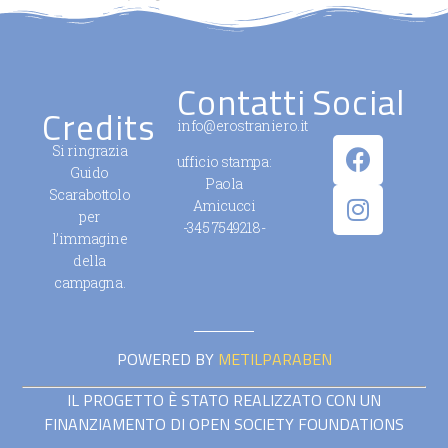
Contatti
Social
Credits
info@erostraniero.it
Si ringrazia
ufficio stampa:
Guido
Paola
Scarabottolo
Amicucci
per
-345 7549218-
l’immagine
della
campagna.
POWERED BY
METILPARABEN
IL PROGETTO È STATO REALIZZATO CON UN
FINANZIAMENTO DI OPEN SOCIETY FOUNDATIONS