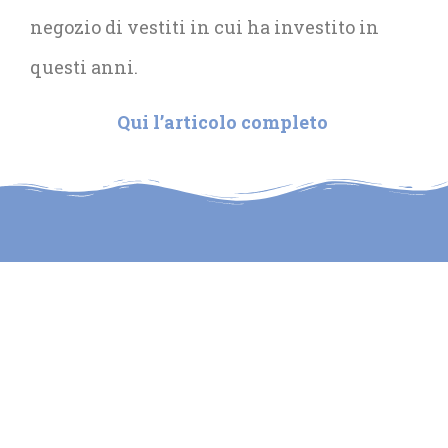
negozio di vestiti in cui ha investito in
questi anni.
Qui l’articolo completo
Contatti
Social
Credits
info@erostraniero.it
Si ringrazia
ufficio stampa:
Guido
Paola
Scarabottolo
Amicucci
per
-345 7549218-
l’immagine
della