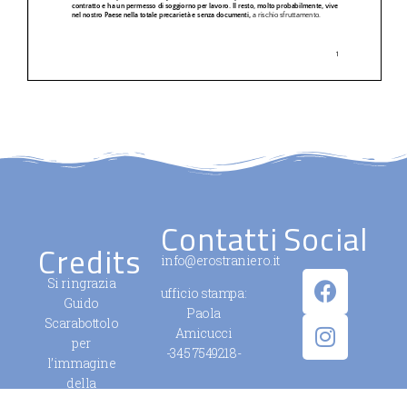
Contatti
Social
Credits
info@erostraniero.it
Si ringrazia
ufficio stampa:
Guido
Paola
Scarabottolo
Amicucci
per
-345 7549218-
l’immagine
della
campagna.